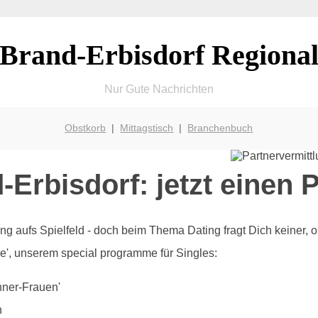
Brand-Erbisdorf Regiona
Nur Gute Nachrichten
Obstkorb
|
Mittagstisch
|
Branchenbuch
-Erbisdorf: jetzt einen 
g aufs Spielfeld - doch beim Thema Dating fragt Dich keiner, ob 
ove', unserem special programme für Singles:
nner-Frauen'
n