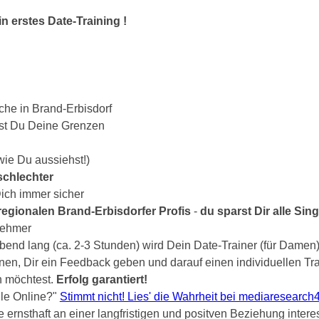
n erstes Date-Training !
che in Brand-Erbisdorf
st Du Deine Grenzen
wie Du aussiehst!)
schlechter
Dich immer sicher
gionalen Brand-Erbisdorfer Profis
-
du sparst Dir alle Sin
lnehmer
bend lang (ca. 2-3 Stunden) wird Dein Date-Trainer (für Damen) b
nen, Dir ein Feedback geben und darauf einen individuellen Tra
n möchtest.
Erfolg garantiert!
gle Online?"
Stimmt nicht! Lies' die Wahrheit bei mediaresearch
e ernsthaft an einer langfristigen und positven Beziehung intere