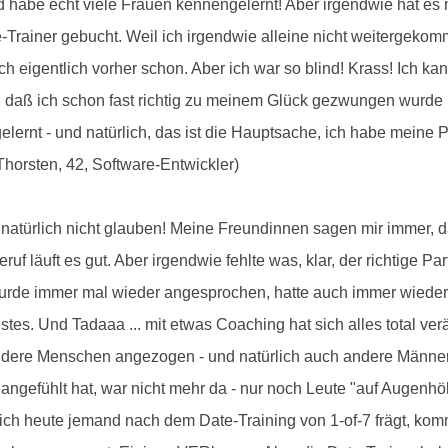
nd habe echt viele Frauen kennengelernt! Aber irgendwie hat e
-Trainer gebucht. Weil ich irgendwie alleine nicht weitergekomm
ich eigentlich vorher schon. Aber ich war so blind! Krass! Ich 
, daß ich schon fast richtig zu meinem Glück gezwungen wurde 
 gelernt - und natürlich, das ist die Hauptsache, ich habe meine
orsten, 42, Software-Entwickler)
h natürlich nicht glauben! Meine Freundinnen sagen mir immer, d
ruf läuft es gut. Aber irgendwie fehlte was, klar, der richtige Pa
h wurde immer mal wieder angesprochen, hatte auch immer wieder
Festes. Und Tadaaa ... mit etwas Coaching hat sich alles total v
dere Menschen angezogen - und natürlich auch andere Männer.
angefühlt hat, war nicht mehr da - nur noch Leute "auf Augenhöh
h heute jemand nach dem Date-Training von 1-of-7 frägt, komm