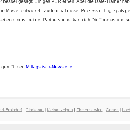
er besser gesagt: Einiges VERlernen. Aber die Date-Trainer h
ue Muster entwickelt. Zudem hat dieser Prozess richtig Spaß ge
weiterkommst bei der Partnersuche, kann ich Dir Thomas und 
ragen für den
Mittagstisch-Newsletter
nd-Erbisdorf
|
Girokonto
|
Kleinanzeigen
|
Firmenservice
|
Garten
|
Lac