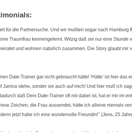
timonials:
ne Zeit für die Partnersuche. Und wir mußten sogar nach Hamburg 
eine Traumfrau kennengelernt. Witzig daß sie nur eine Stunde vo
eiratet und wohnen natürlich zusammen. Die Story glaubt mir ver
en Date-Trainer gar nicht gebraucht hätte! 'Hätte' ist hier das
uf Janina stehe, sonder sie auch auf mich! Und hier muß ich sage
dadurch daß Dein Date-Trainer oft mit dabei ist, hat er mir im 
se Zeichen, die Frau aussendet, hätte ich alleine niemals ver
t, denn jetzt habe ich eine wundervolle Freundin!" (Jens, 25 Jahre